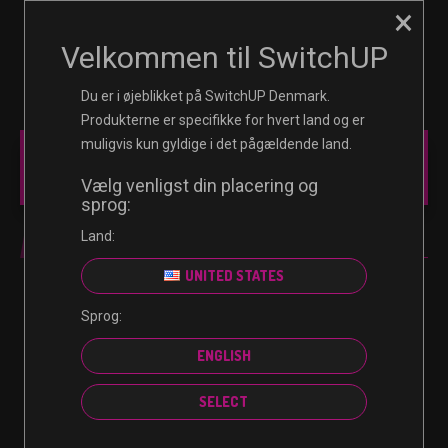
×
☰
0
Velkommen til SwitchUP
Du er i øjeblikket på SwitchUP Denmark.
Produkterne er specifikke for hvert land og er
muligvis kun gyldige i det pågældende land.
MAIN MENU
Vælg venligst din placering og
sprog:
Land:
XBOX
UNITED STATES
800
Sprog:
ENGLISH
SELECT