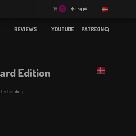
0
Log på
REVIEWS
YOUTUBE
PATREON
ard Edition
ter betaling