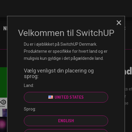
×
NINTENDO
XBOX
PLAYSTATION
PC
Velkommen til SwitchUP
Du er i øjeblikket på SwitchUP Denmark.
Produkterne er specifikke for hvert land og er
muligvis kun gyldige i det pågældende land.
FIFA 21 Stand
Vælg venligst din placering og
sprog:
Land:
Modtag din kode straks ef
Certificeret forhandler
UNITED STATES
Garanteret sikker kasse
Sprog:
Ikke-refunderbar
ENGLISH
DKK
577,50