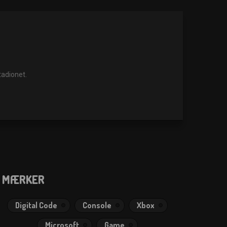
adionet.
MÆRKER
Digital Code
Console
Xbox
Microsoft
Game