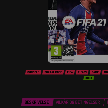
CONSOLE
DIGITAL CODE
FIFA
FIFA 21
GAME
MI
XBOX
BESKRIVELSE
VILKÅR OG BETINGELSER