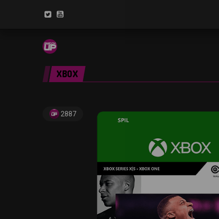
XBOX
2887