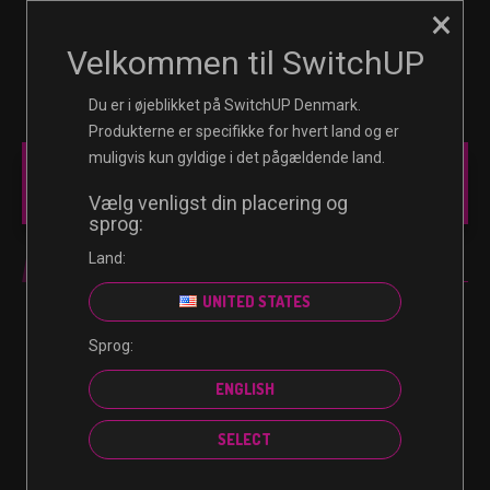
×
☰
0
Velkommen til SwitchUP
Du er i øjeblikket på SwitchUP Denmark.
Produkterne er specifikke for hvert land og er
muligvis kun gyldige i det pågældende land.
MAIN MENU
Vælg venligst din placering og
sprog:
Land:
NINTENDO
UNITED STATES
1250
Sprog:
ENGLISH
SELECT