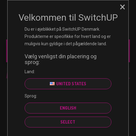
×
☰
0
Velkommen til SwitchUP
Du er i øjeblikket på SwitchUP Denmark.
Produkterne er specifikke for hvert land og er
muligvis kun gyldige i det pågældende land.
MAIN MENU
Vælg venligst din placering og
sprog:
Land:
XBOX
UNITED STATES
1495
Sprog:
ENGLISH
SELECT