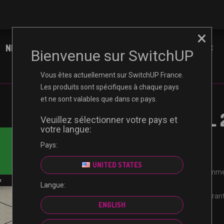
×
NINTENDO
XBOX
PLAYSTATION
PC
Bienvenue sur SwitchUP
Vous êtes actuellement sur SwitchUP France.
Les produits sont spécifiques à chaque pays
et ne sont valables que dans ce pays.
Madden NFL 
Veuillez sélectionner votre pays et
votre langue:
Points
Pays:
UNITED STATES
Recevez votre code immé
Revendeur certifié
Langue:
Paiement sécurisé garant
ENGLISH
Non-remboursable