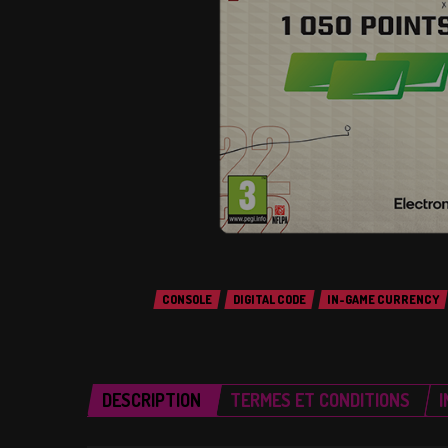
CONSOLE
DIGITAL CODE
IN-GAME CURRENCY
DESCRIPTION
TERMES ET CONDITIONS
I