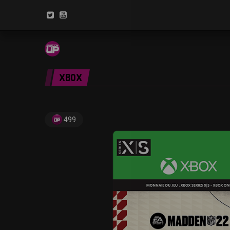
XBOX
499