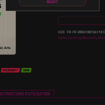
SELECT
€
9,99
UGS :
FR-FR-8806188766118
C
Game Currency
,
Microsoft
,
Xbo
MICROSOFT
XBOX
NSTRUCTIONS D’UTILISATION