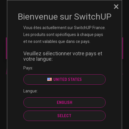
×
☰
0
Bienvenue sur SwitchUP
Vous êtes actuellement sur SwitchUP France.
Les produits sont spécifiques à chaque pays
et ne sont valables que dans ce pays.
MAIN MENU
Veuillez sélectionner votre pays et
votre langue:
Pays:
NINTENDO
UNITED STATES
3245
Langue:
ENGLISH
SELECT