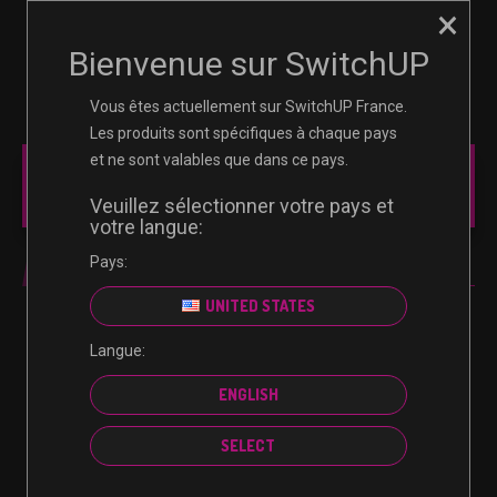
×
☰
0
Bienvenue sur SwitchUP
Vous êtes actuellement sur SwitchUP France.
Les produits sont spécifiques à chaque pays
et ne sont valables que dans ce pays.
MAIN MENU
Veuillez sélectionner votre pays et
votre langue:
Pays:
NINTENDO
UNITED STATES
2999
Langue:
ENGLISH
SELECT