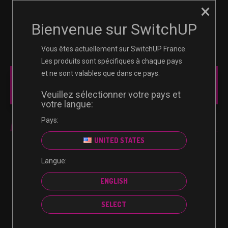
×
☰
0
Bienvenue sur SwitchUP
Vous êtes actuellement sur SwitchUP France.
Les produits sont spécifiques à chaque pays
et ne sont valables que dans ce pays.
MAIN MENU
Veuillez sélectionner votre pays et
votre langue:
Pays:
NINTENDO
UNITED STATES
3499
Langue:
ENGLISH
SELECT