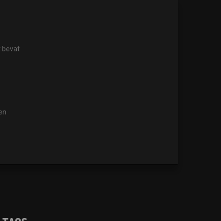
t bevat
en