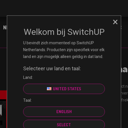
×
NINTENDO
XBOX
PLAYSTATION
PC
Welkom bij SwitchUP
U bevindt zich momenteel op SwitchUP
Netherlands. Producten zijn specifiek voor elk
land en zijn mogelijk alleen geldig in dat land.
DOOM Eternal
Selecteer uw land en taal:
Land:
Ontvang uw code direct n
UNITED STATES
Gecertificeerde wederve
Gegarandeerd veilig afr
Taal:
Niet-terugbetaalbaar
ENGLISH
SELECT
€
4.99