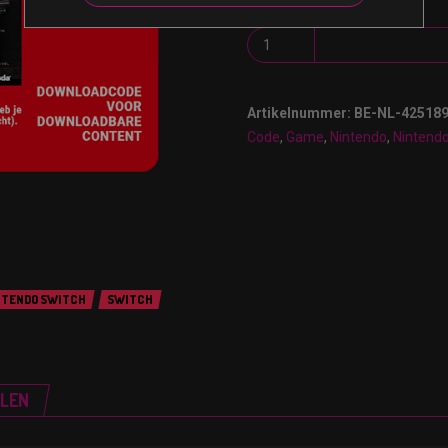
Artikelnummer:
BE-NL-42518
Code
,
Game
,
Nintendo
,
Nintend
NTENDO SWITCH
SWITCH
ELEN