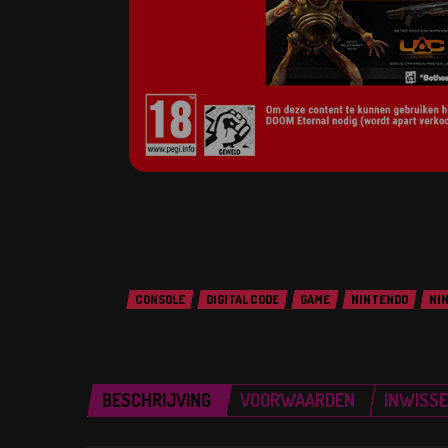
CONSOLE
DIGITAL CODE
GAME
NINTENDO
NI
BESCHRIJVING
VOORWAARDEN
INWISS