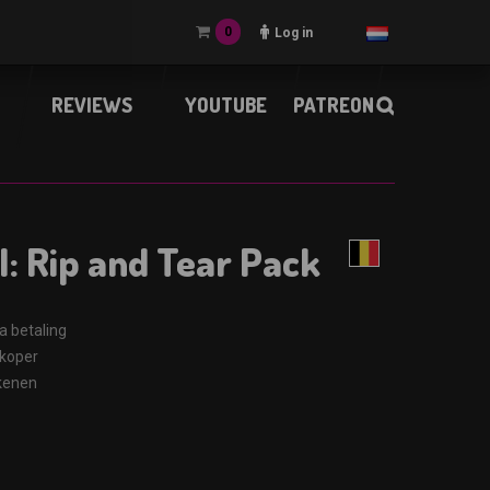
0
Log in
REVIEWS
YOUTUBE
PATREON
: Rip and Tear Pack
a betaling
rkoper
ekenen