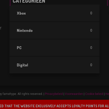
CATEGORIEËN
Xbox
0
f
Nintendo
0
PC
0
Digital
0
y famehype. All rights reserved. |
Privacybeleid
|
Voorwaarden
|
Cookie beleid
|
He
ED THAT THE WEBSITE EXCLUSIVELY ACCEPTS LOYALTY POINTS FOR A