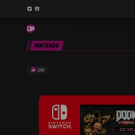
NINTENDO
249