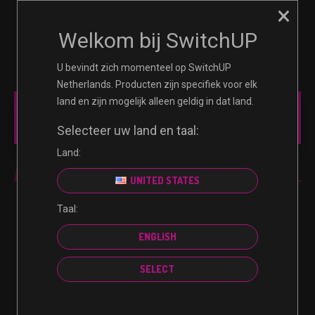
×
☰
0
Welkom bij SwitchUP
U bevindt zich momenteel op SwitchUP
Netherlands. Producten zijn specifiek voor elk
land en zijn mogelijk alleen geldig in dat land.
MAIN MENU
Selecteer uw land en taal:
Land:
XBOX
UNITED STATES
4499
Taal:
ENGLISH
SELECT