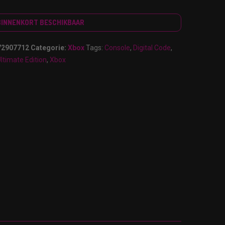
BINNENKORT BESCHIKBAAR
72907712
Categorie:
Xbox
Tags:
Console
,
Digital Code
,
ltimate Edition
,
Xbox