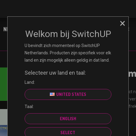
×
NINTENDO
XBOX
PLAYSTATION
PC
Welkom bij SwitchUP
U bevindt zich momenteel op SwitchUP
Netherlands. Producten zijn specifiek voor elk
land en zijn mogelijk alleen geldig in dat land.
FIFA 22 Ultim
Selecteer uw land en taal:
Land:
Ontvang uw code direct n
UNITED STATES
Gecertificeerde wederve
Gegarandeerd veilig afr
Taal:
Niet-terugbetaalbaar
ENGLISH
SELECT
€
99.99