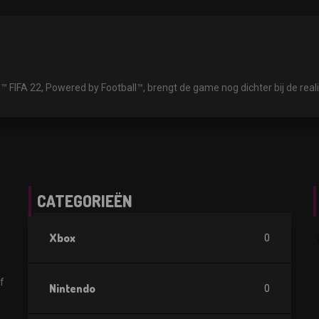
A 22, Powered by Football™, brengt de game nog dichter bij de realit
CATEGORIEËN
Xbox
0
f
Nintendo
0