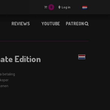
0
Log in
REVIEWS
YOUTUBE
PATREON
ate Edition
a betaling
rkoper
ekenen