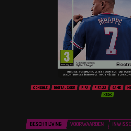
CONSOLE
DIGITAL CODE
FIFA
FIFA 22
GAME
M
XBOX
BESCHRIJVING
VOORWAARDEN
INWISS