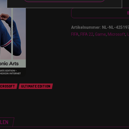
Artikelnummer:
NL-NL-42519
FIFA
,
FIFA 22
,
Game
,
Microsoft
,
U
ICROSOFT
ULTIMATE EDITION
ELEN