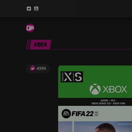
XBOX
4999