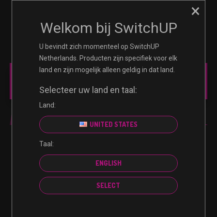
×
☰
0
Welkom bij SwitchUP
U bevindt zich momenteel op SwitchUP
Netherlands. Producten zijn specifiek voor elk
land en zijn mogelijk alleen geldig in dat land.
MAIN MENU
Selecteer uw land en taal:
Land:
XBOX
UNITED STATES
499
Taal:
ENGLISH
SELECT