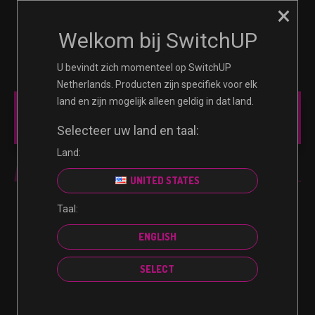
×
☰
0
Welkom bij SwitchUP
U bevindt zich momenteel op SwitchUP
Netherlands. Producten zijn specifiek voor elk
land en zijn mogelijk alleen geldig in dat land.
MAIN MENU
Selecteer uw land en taal:
Land:
XBOX
UNITED STATES
2499
Taal:
ENGLISH
SELECT