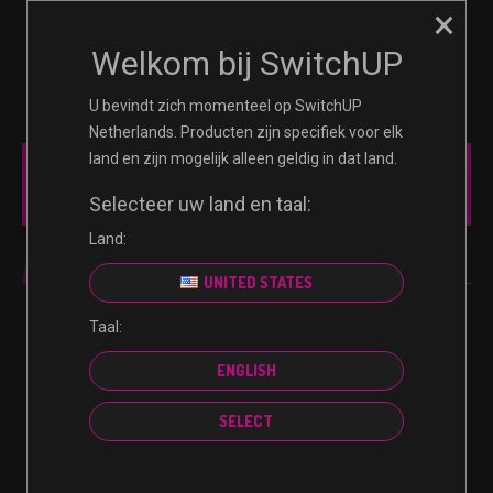
×
☰
0
Welkom bij SwitchUP
U bevindt zich momenteel op SwitchUP
Netherlands. Producten zijn specifiek voor elk
land en zijn mogelijk alleen geldig in dat land.
MAIN MENU
Selecteer uw land en taal:
Land:
NINTENDO
UNITED STATES
750
Taal:
ENGLISH
SELECT