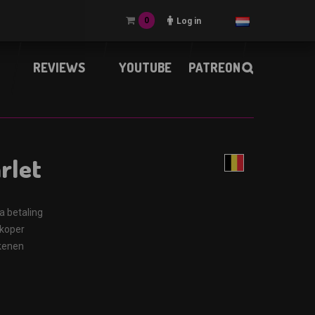
0
Log in
REVIEWS
YOUTUBE
PATREON
rlet
a betaling
rkoper
ekenen