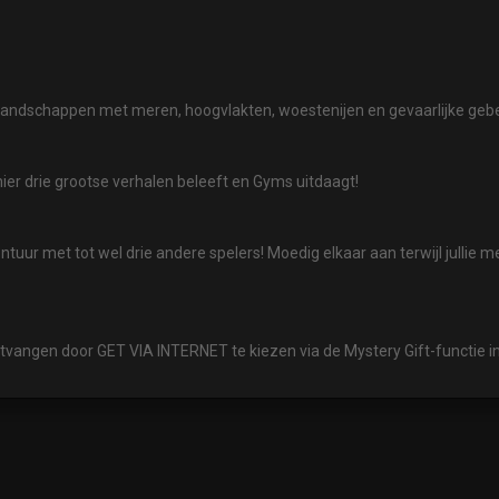
 landschappen met meren, hoogvlakten, woestenijen en gevaarlijke geb
anier drie grootse verhalen beleeft en Gyms uitdaagt!
ntuur met tot wel drie andere spelers! Moedig elkaar aan terwijl jullie 
ntvangen door GET VIA INTERNET te kiezen via de Mystery Gift-functie i