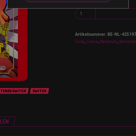
Artikelnummer:
BE-NL-42519
Code
,
Game
,
Nintendo
,
Nintend
NTENDO SWITCH
SWITCH
ELEN