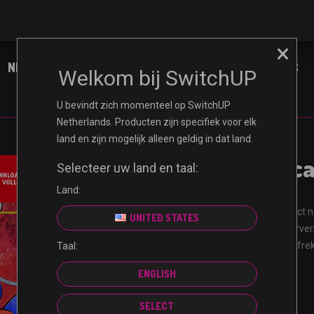
×
NINTENDO
XBOX
PLAYSTATION
PC
Welkom bij SwitchUP
U bevindt zich momenteel op SwitchUP
Netherlands. Producten zijn specifiek voor elk
land en zijn mogelijk alleen geldig in dat land.
Pokémon Sca
Selecteer uw land en taal:
Land:
Ontvang uw code direct n
UNITED STATES
Gecertificeerde wederve
Gegarandeerd veilig afr
Taal:
Niet-terugbetaalbaar
ENGLISH
SELECT
€
59.99