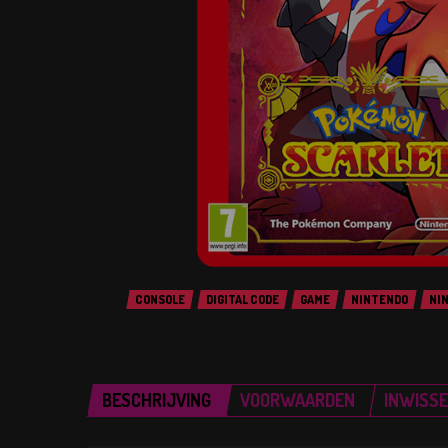
CONSOLE
DIGITAL CODE
GAME
NINTENDO
NI
BESCHRIJVING
VOORWAARDEN
INWISS