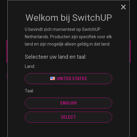
×
☰
0
Welkom bij SwitchUP
U bevindt zich momenteel op SwitchUP
Netherlands. Producten zijn specifiek voor elk
land en zijn mogelijk alleen geldig in dat land.
MAIN MENU
Selecteer uw land en taal:
Land:
NINTENDO
UNITED STATES
2999
Taal:
ENGLISH
SELECT