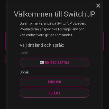
×
☰
0
Välkommen till SwitchUP
Du är för närvarande på SwitchUP Sweden.
Produkterna är specifika för varje land och
kan endast vara giltiga i det landet.
MAIN MENU
Välj ditt land och språk:
Land:
FÖRFATTARE:
UNITED STATES
no posts found!
Språk:
ENGLISH
SELECT