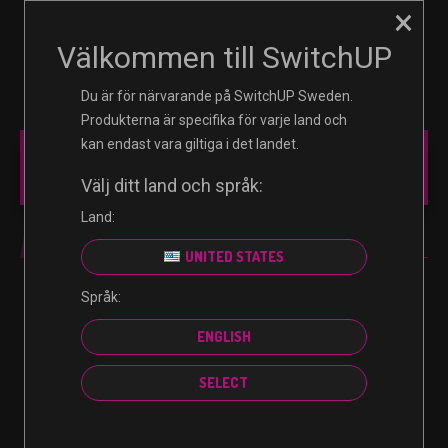
×
☰
0
Välkommen till SwitchUP
Du är för närvarande på SwitchUP Sweden.
Produkterna är specifika för varje land och
kan endast vara giltiga i det landet.
MAIN MENU
Välj ditt land och språk:
Land:
ESHOP CARD
UNITED STATES
Språk:
Inga produkter hittades som motsvarar ditt val.
ENGLISH
SELECT