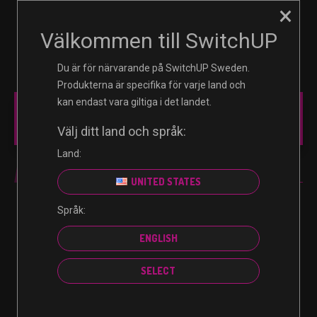
×
☰
0
Välkommen till SwitchUP
Du är för närvarande på SwitchUP Sweden.
Produkterna är specifika för varje land och
kan endast vara giltiga i det landet.
MAIN MENU
Välj ditt land och språk:
Land:
SWITCH
UNITED STATES
Språk:
Inga produkter hittades som motsvarar ditt val.
ENGLISH
SELECT