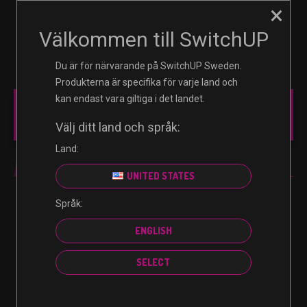
×
☰
0
Välkommen till SwitchUP
Du är för närvarande på SwitchUP Sweden.
Produkterna är specifika för varje land och
kan endast vara giltiga i det landet.
MAIN MENU
Välj ditt land och språk:
Land:
XBOX ONE
UNITED STATES
Språk:
Inga produkter hittades som motsvarar ditt val.
ENGLISH
SELECT