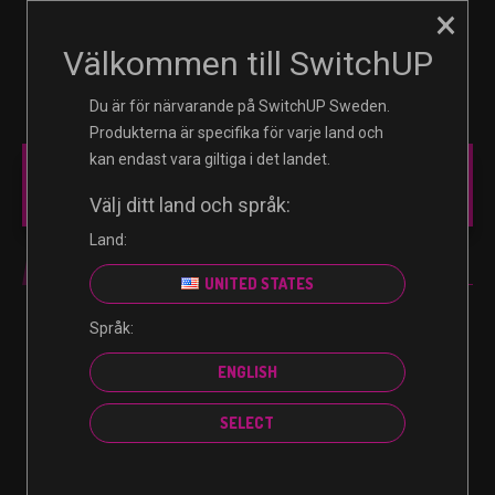
×
☰
0
Välkommen till SwitchUP
Du är för närvarande på SwitchUP Sweden.
Produkterna är specifika för varje land och
kan endast vara giltiga i det landet.
MAIN MENU
Välj ditt land och språk:
Land:
XBOX
UNITED STATES
3695
Språk:
ENGLISH
SELECT