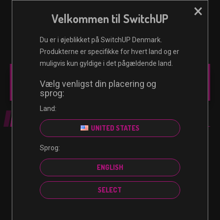
×
Velkommen til SwitchUP
☰
0
Du er i øjeblikket på SwitchUP Denmark.
Produkterne er specifikke for hvert land og er
muligvis kun gyldige i det pågældende land.
MAIN MENU
Vælg venligst din placering og
sprog:
Land:
MIN KONTO
UNITED STATES
Log ind
Sprog:
ENGLISH
Brugernavn eller
e-mailadresse
*
SELECT