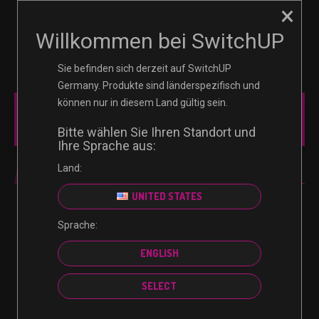
×
☰
0
Willkommen bei SwitchUP
Sie befinden sich derzeit auf SwitchUP
Germany. Produkte sind länderspezifisch und
können nur in diesem Land gültig sein.
MAIN MENU
Bitte wählen Sie Ihren Standort und
Ihre Sprache aus:
Land:
CREDIT
UNITED STATES
Sprache:
Es wurden keine Produkte gefunden, die deiner
ENGLISH
Auswahl entsprechen.
SELECT