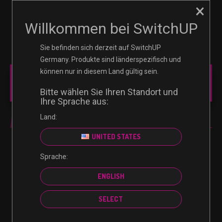
×
☰
0
Willkommen bei SwitchUP
Sie befinden sich derzeit auf SwitchUP
Germany. Produkte sind länderspezifisch und
können nur in diesem Land gültig sein.
MAIN MENU
Bitte wählen Sie Ihren Standort und
Ihre Sprache aus:
Land:
FIFA 22
UNITED STATES
Sprache:
Es wurden keine Produkte gefunden, die deiner
ENGLISH
Auswahl entsprechen.
SELECT