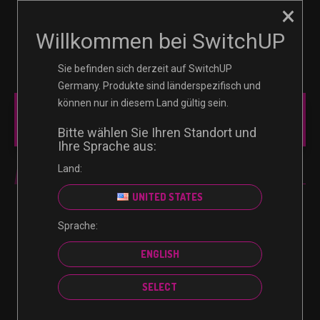
×
☰
0
Willkommen bei SwitchUP
Sie befinden sich derzeit auf SwitchUP
Germany. Produkte sind länderspezifisch und
können nur in diesem Land gültig sein.
MAIN MENU
Bitte wählen Sie Ihren Standort und
Ihre Sprache aus:
Land:
MAC
UNITED STATES
Sprache:
Es wurden keine Produkte gefunden, die deiner
ENGLISH
Auswahl entsprechen.
SELECT