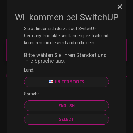
×
☰
0
Willkommen bei SwitchUP
Sie befinden sich derzeit auf SwitchUP
Germany. Produkte sind länderspezifisch und
können nur in diesem Land gültig sein.
MAIN MENU
Bitte wählen Sie Ihren Standort und
Ihre Sprache aus:
Land:
MINECOINS
UNITED STATES
Sprache:
Es wurden keine Produkte gefunden, die deiner
ENGLISH
Auswahl entsprechen.
SELECT