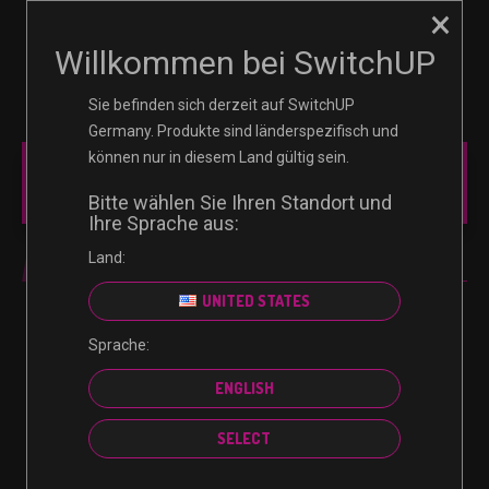
×
☰
0
Willkommen bei SwitchUP
Sie befinden sich derzeit auf SwitchUP
Germany. Produkte sind länderspezifisch und
können nur in diesem Land gültig sein.
MAIN MENU
Bitte wählen Sie Ihren Standort und
Ihre Sprache aus:
Land:
NINTENDO
UNITED STATES
Sprache:
Es wurden keine Produkte gefunden, die deiner
ENGLISH
Auswahl entsprechen.
SELECT