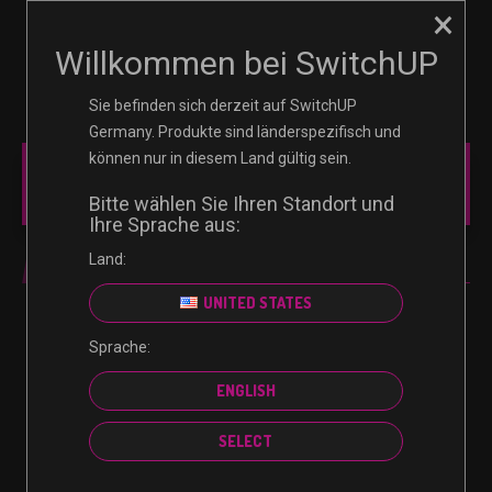
×
☰
0
Willkommen bei SwitchUP
Sie befinden sich derzeit auf SwitchUP
Germany. Produkte sind länderspezifisch und
können nur in diesem Land gültig sein.
MAIN MENU
Bitte wählen Sie Ihren Standort und
Ihre Sprache aus:
Land:
STANDARD EDITION
UNITED STATES
Sprache:
Es wurden keine Produkte gefunden, die deiner
ENGLISH
Auswahl entsprechen.
SELECT