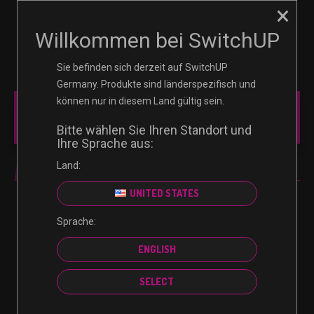
×
☰
0
Willkommen bei SwitchUP
Sie befinden sich derzeit auf SwitchUP
Germany. Produkte sind länderspezifisch und
können nur in diesem Land gültig sein.
MAIN MENU
Bitte wählen Sie Ihren Standort und
Ihre Sprache aus:
Land:
UNITED STATES
Sprache:
Es wurden keine Produkte gefunden, die deiner
ENGLISH
Auswahl entsprechen.
SELECT