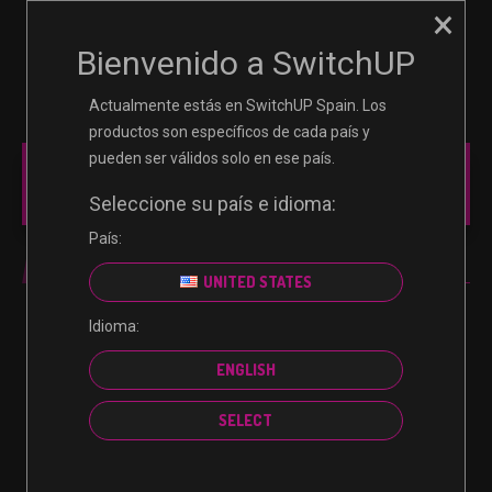
×
☰
0
Bienvenido a SwitchUP
Actualmente estás en SwitchUP Spain. Los
productos son específicos de cada país y
pueden ser válidos solo en ese país.
MAIN MENU
Seleccione su país e idioma:
País:
CONSOLE
UNITED STATES
Idioma:
No se encontraron productos que concuerden con
ENGLISH
la selección.
SELECT