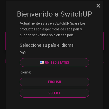
×
☰
0
Bienvenido a SwitchUP
Actualmente estás en SwitchUP Spain. Los
productos son específicos de cada país y
pueden ser válidos solo en ese país.
MAIN MENU
Seleccione su país e idioma:
País:
ESHOP CARD
UNITED STATES
Idioma:
No se encontraron productos que concuerden con
ENGLISH
la selección.
SELECT