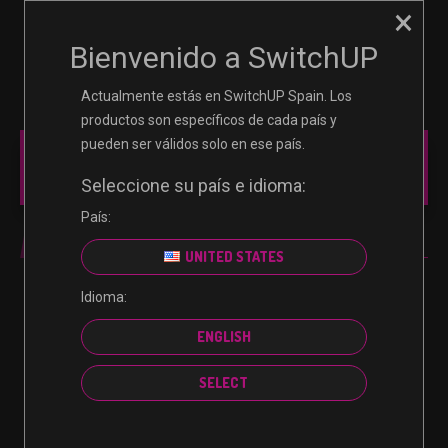
×
☰
0
Bienvenido a SwitchUP
Actualmente estás en SwitchUP Spain. Los
productos son específicos de cada país y
pueden ser válidos solo en ese país.
MAIN MENU
Seleccione su país e idioma:
País:
MINECRAFT
UNITED STATES
Idioma:
No se encontraron productos que concuerden con
ENGLISH
la selección.
SELECT