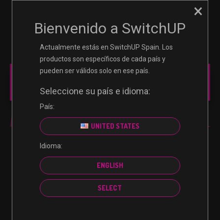
×
☰
0
Bienvenido a SwitchUP
Actualmente estás en SwitchUP Spain. Los
productos son específicos de cada país y
pueden ser válidos solo en ese país.
MAIN MENU
Seleccione su país e idioma:
País:
ULTIMATE EDITION
UNITED STATES
Idioma:
No se encontraron productos que concuerden con
ENGLISH
la selección.
SELECT