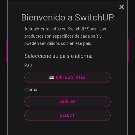
×
☰
0
Bienvenido a SwitchUP
Actualmente estás en SwitchUP Spain. Los
productos son específicos de cada país y
pueden ser válidos solo en ese país.
MAIN MENU
Seleccione su país e idioma:
País:
UNITED STATES
Idioma:
No se encontraron productos que concuerden con
ENGLISH
la selección.
SELECT