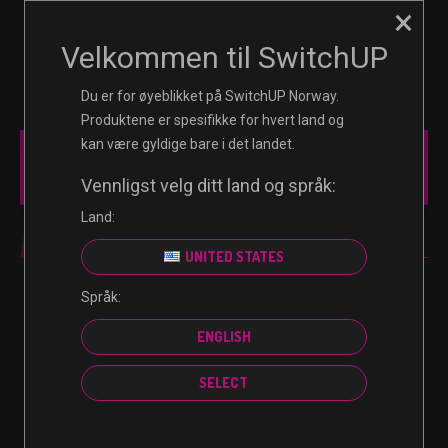
×
☰
0
Velkommen til SwitchUP
Du er for øyeblikket på SwitchUP Norway.
Produktene er spesifikke for hvert land og
kan være gyldige bare i det landet.
MAIN MENU
Vennligst velg ditt land og språk:
Land:
GAME
UNITED STATES
Språk:
No products were found matching your selection.
ENGLISH
SELECT