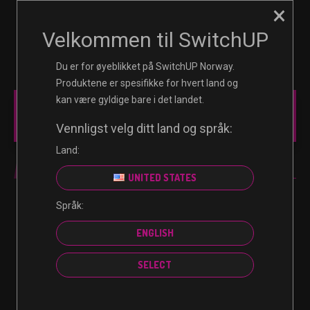
×
☰
0
Velkommen til SwitchUP
Du er for øyeblikket på SwitchUP Norway.
Produktene er spesifikke for hvert land og
kan være gyldige bare i det landet.
MAIN MENU
Vennligst velg ditt land og språk:
Land:
XBOX
UNITED STATES
670
Språk:
ENGLISH
SELECT