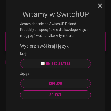
×
☰
0
Witamy w SwitchUP
Jesteś obecnie na SwitchUP Poland.
Produkty są specyficzne dla każdego kraju i
mogą być ważne tylko w tym kraju.
PC
Wybierz swój kraj i język:
Kraj:
PC
UNITED STATES
Język:
Nie znaleziono produktów, których szukasz.
ENGLISH
SELECT