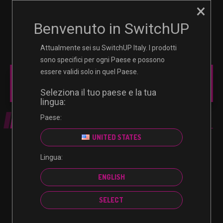
×
☰
0
Benvenuto in SwitchUP
Attualmente sei su SwitchUP Italy. I prodotti
sono specifici per ogni Paese e possono
essere validi solo in quel Paese.
MAIN MENU
Seleziona il tuo paese e la tua
lingua:
Paese:
REGISTRARSI
UNITED STATES
Accedi e registrati
Lingua:
utilizzando i social network
ENGLISH
O
SELECT