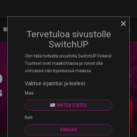
×
NINTENDO
XBOX
PLAYSTATION
PC
Tervetuloa sivustolle
SwitchUP
Olet tällä hetkellä sivustolla SwitchUP Finland.
Tuotteet ovat maakohtaisia ​​ja voivat olla
voimassa vain kyseisessä maassa.
Valitse sijaintisi ja kielesi:
Maa:
UNITED STATES
Kieli:
ENGLISH