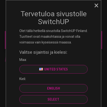
×
☰
0
Tervetuloa sivustolle
SwitchUP
Olet tällä hetkellä sivustolla SwitchUP Finland.
Tuotteet ovat maakohtaisia ​​ja voivat olla
PC
voimassa vain kyseisessä maassa.
Valitse sijaintisi ja kielesi:
PC
Maa:
UNITED STATES
Kieli:
Valitun kaltaisia tuotteita ei löytynyt.
ENGLISH
SELECT