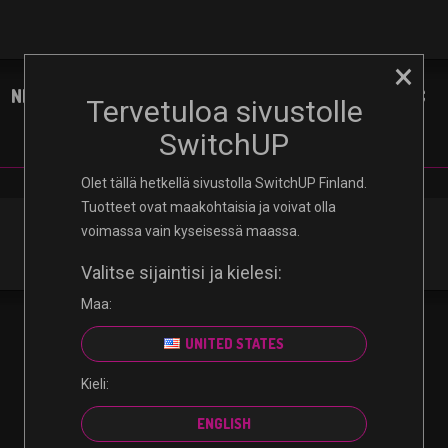
×
NINTENDO
XBOX
PLAYSTATION
PC
Tervetuloa sivustolle
SwitchUP
Olet tällä hetkellä sivustolla SwitchUP Finland.
Tuotteet ovat maakohtaisia ​​ja voivat olla
voimassa vain kyseisessä maassa.
Valitse sijaintisi ja kielesi:
Maa:
UNITED STATES
Kieli:
ENGLISH