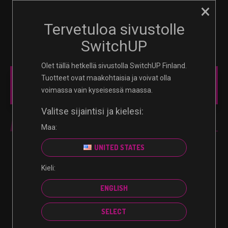
×
☰
0
Tervetuloa sivustolle
SwitchUP
Olet tällä hetkellä sivustolla SwitchUP Finland.
Tuotteet ovat maakohtaisia ​​ja voivat olla
MAIN MENU
voimassa vain kyseisessä maassa.
Valitse sijaintisi ja kielesi:
NINTENDO
Maa:
UNITED STATES
Kieli:
Valitun kaltaisia tuotteita ei löytynyt.
ENGLISH
SELECT